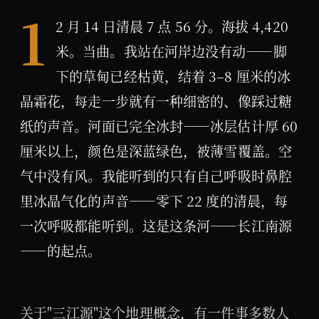
1
2 月 14 日清晨 7 点 56 分。海拔 4,420
米。当曲。我站在河岸边没有动——脚
下的草甸已经枯黄，结着 3–8 厘米的冰
晶霜花，每走一步就有一种细密的、像踩过糖
纸的声音。河面已完全冰封——冰层估计厚 60
厘米以上，颜色是深蓝绿色，被薄雪覆盖。空
气中没有风。我能听到的只有自己呼吸时鼻腔
里冰晶气化的声音——零下 22 度的清晨，每
一次呼吸都能听到。这是这条河——长江南源
——的起点。
关于"三江源"这个地理概念，有一件事多数人