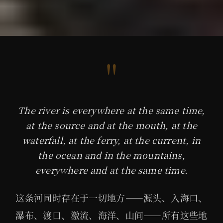
"
The river is everywhere at the same time,
at the source and at the mouth, at the
waterfall, at the ferry, at the current, in
the ocean and in the mountains,
everywhere and at the same time.
这条河同时存在于一切地方——源头、入海口、
瀑布、渡口、激流、海洋、山间——所有这些地