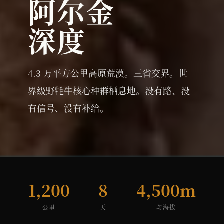
阿尔金
深度
4.3 万平方公里高原荒漠。三省交界。世
界级野牦牛核心种群栖息地。没有路、没
有信号、没有补给。
1,200
8
4,500m
公里
天
均海拔