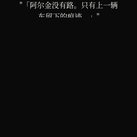
「阿尔金没有路。只有上一辆
车留下的痕迹。」
— CIE 学术领队
§ 02 · 行程
8 天逐日。
天
路线
海拔
关键