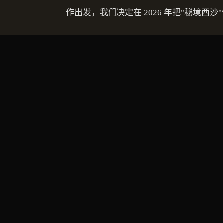
作出发，我们决定在 2026 年把"秘境西
这条线的产品逻辑——
把无人区的"深度
— § 02 · 当前状态 —
2026 下半年发布完整
这条线目前正在前期勘察阶段——2026 年 