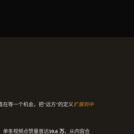
直在等一个机会，把"远方"的定义
扩展到中
P，单条视频点赞量曾达
59.6 万
。从内容合