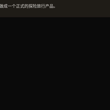
沙"做成一个正式的探险旅行产品。
访问、最低干扰、专业保障"三个原则，从陆地复制到海洋
。
路书。
1 月至 6 月，我们的团队会在西沙做 3 次完整路线踩点，预