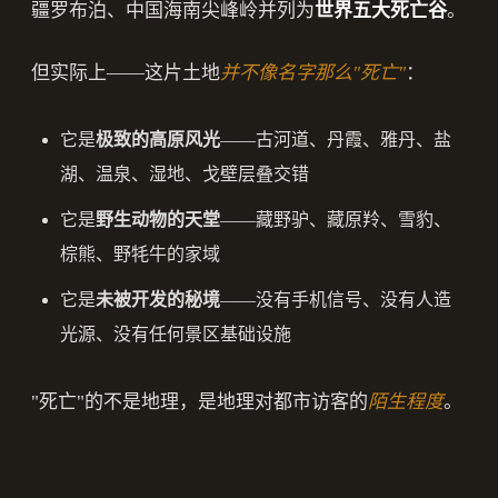
疆罗布泊、中国海南尖峰岭并列为
世界五大死亡谷
。
但实际上——这片土地
并不像名字那么"死亡"
：
它是
极致的高原风光
——古河道、丹霞、雅丹、盐
湖、温泉、湿地、戈壁层叠交错
它是
野生动物的天堂
——藏野驴、藏原羚、雪豹、
棕熊、野牦牛的家域
它是
未被开发的秘境
——没有手机信号、没有人造
光源、没有任何景区基础设施
"死亡"的不是地理，是地理对都市访客的
陌生程度
。