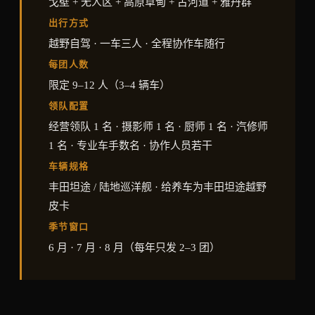
戈壁 + 无人区 + 高原草甸 + 古河道 + 雅丹群
出行方式
越野自驾 · 一车三人 · 全程协作车随行
每团人数
限定 9–12 人（3–4 辆车）
领队配置
经营领队 1 名 · 摄影师 1 名 · 厨师 1 名 · 汽修师
1 名 · 专业车手数名 · 协作人员若干
车辆规格
丰田坦途 / 陆地巡洋舰 · 给养车为丰田坦途越野
皮卡
季节窗口
6 月 · 7 月 · 8 月（每年只发 2–3 团）