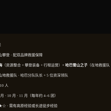
米
山攀登 · 配双品牌救援保障
海
（资源整合 + 攀登装备 + 行程运营）×
哈巴雪山之子
（在地救援队 
地救援队 · 哈巴分队队长 + 5 位资深领队
10 人
5 月 · 10 月 · 11 月（每年约 4–6 团）
★☆ · 需有高原经验或长途徒步经验