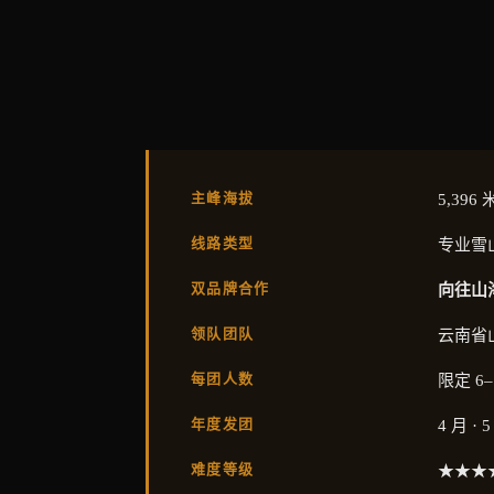
主峰海拔
5,396 
线路类型
专业雪
双品牌合作
向往山
领队团队
云南省山
每团人数
限定 6–
年度发团
4 月 · 
难度等级
★★★