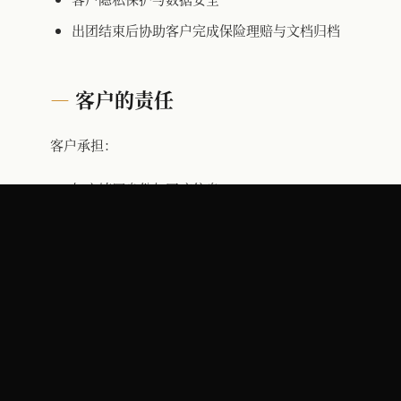
出团结束后协助客户完成保险理赔与文档归档
客户的责任
客户承担：
如实填写身份与医疗信息
遵守
客户守则
服从导师与随队医师的现场判断
自行准备出行所需个人衣物与药品（详见
装备
页面
· 第六栏）
从出发地到 CIE 集合点的往返机票自理
不在出团期间携带违禁物品、不主动违反保护
区规则